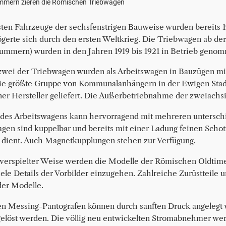
mern zieren die Römischen Triebwagen
sten Fahrzeuge der sechsfenstrigen Bauweise wurden bereits 1
ögerte sich durch den ersten Weltkrieg. Die Triebwagen ab
ummern) wurden in den Jahren 1919 bis 1921 in Betrieb geno
wei der Triebwagen wurden als Arbeitswagen in Bauzügen mit 
die größte Gruppe von Kommunalanhängern in der Ewigen Stadt
er Hersteller geliefert. Die Außerbetriebnahme der zweiachs
des Arbeitswagens kann hervorragend mit mehreren unterschi
gen sind kuppelbar und bereits mit einer Ladung feinen Schott
 dient. Auch Magnetkupplungen stehen zur Verfügung.
verspielter Weise werden die Modelle der Römischen Oldtim
iele Details der Vorbilder einzugehen. Zahlreiche Zurüstteile u
der Modelle.
nen Messing-Pantografen können durch sanften Druck angeleg
gelöst werden. Die völlig neu entwickelten Stromabnehmer we