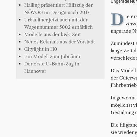
Ungerade Num
Halling präsentiert Hilfszug der
NÖVOG im Design nach 2017
D
ie er
Urbanliner jetzt auch mit der
verz
Wagennummer 5002 erhältlich
ungerade N
Modelle aus der k&k-Zeit
Neues Eckhaus aus der Vorstadt
Zumindest z
Citylight in H0
lange Zeit 
Ein Modell zum Jubiläum
verschieden
Der erste U-Bahn-Zug in
Das Modell 
Hannover
der Güterwa
Fahrbetrieb
In gewohnt 
möglichst v
Gestaltung 
Die filigra
sie wieder 