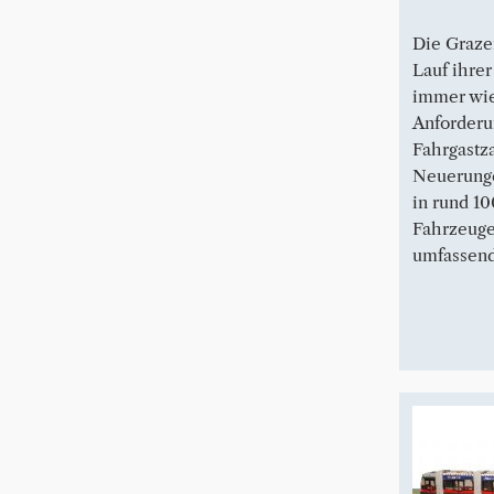
Die Graze
Lauf ihre
immer wi
Anforder
Fahrgastz
Neuerunge
in rund 1
Fahrzeuge
umfassend