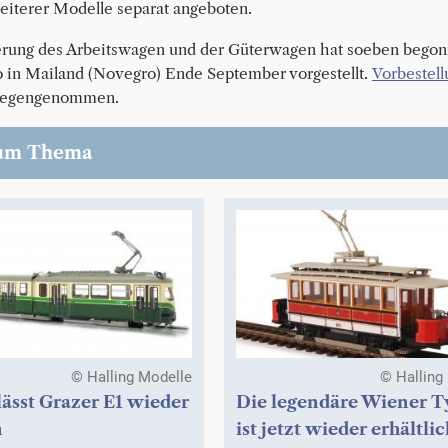
eiterer Modelle separat angeboten.
erung des Arbeitswagen und der Güterwagen hat soeben bego
in Mailand (Novegro) Ende September vorgestellt.
Vorbestel
tgegengenommen.
um Thema
© Halling Modelle
© Halling
lässt Grazer E1 wieder
Die legendäre Wiener T
n
ist jetzt wieder erhältlic