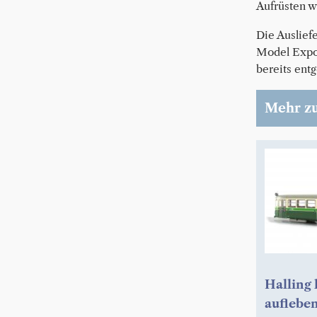
Aufrüsten w
Die Auslief
Model Expo 
bereits en
Mehr z
Halling 
auflebe